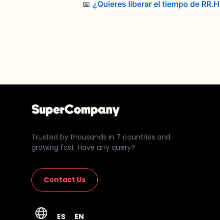
📅
¿Quieres liberar el tiempo de RR
Trusted by thousands in 7 countries and
growing fast. Have any query?
Contact Us
ES
EN