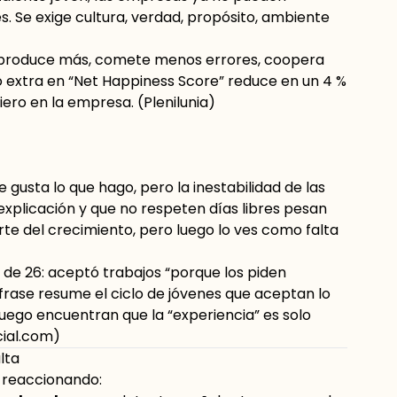
s. Se exige cultura, verdad, propósito, ambiente
z produce más, comete menos errores, coopera
o extra en “Net Happiness Score” reduce en un 4 %
iero en la empresa. (
Plenilunia
)
e gusta lo que hago, pero la inestabilidad de las
explicación y que no respeten días libres pesan
rte del crecimiento, pero luego lo ves como falta
al de 26: aceptó trabajos “porque los piden
 frase resume el ciclo de jóvenes que aceptan lo
uego encuentran que la “experiencia” es solo
cial.com
)
lta
 reaccionando: