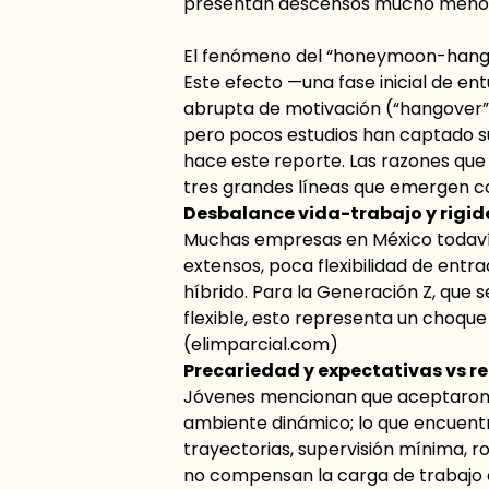
presentan descensos mucho menores
El fenómeno del “honeymoon-hang
Este efecto —una fase inicial de e
abrupta de motivación (“hangover”)
pero pocos estudios han captado s
hace este reporte. Las razones que
tres grandes líneas que emergen co
Desbalance vida-trabajo y rigid
Muchas empresas en México todavía
extensos, poca flexibilidad de entr
híbrido. Para la Generación Z, que
flexible, esto representa un choque
(
elimparcial.com
)
Precariedad y expectativas vs r
Jóvenes mencionan que aceptaron p
ambiente dinámico; lo que encuent
trayectorias, supervisión mínima, ro
no compensan la carga de trabajo e