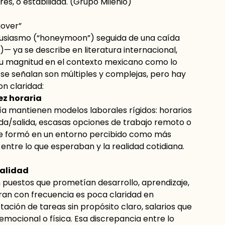
, o estabilidad. (
Grupo Milenio
)
over”
ntusiasmo (“honeymoon”) seguida de una caída
— ya se describe en literatura internacional,
u magnitud en el contexto mexicano como lo
 se señalan son múltiples y complejas, pero hay
n claridad:
ez horaria
 mantienen modelos laborales rígidos: horarios
ada/salida, escasas opciones de trabajo remoto o
 se formó en un entorno percibido como más
 entre lo que esperaban y la realidad cotidiana.
ealidad
uestos que prometían desarrollo, aprendizaje,
ran con frecuencia es poca claridad en
tación de tareas sin propósito claro, salarios que
mocional o física. Esa discrepancia entre lo