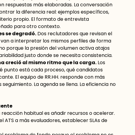
on respuestas más elaboradas. La conversación
ntrar la diferencia real: ejemplos específicos,
terio propio. El formato de entrevista
eñado para otro contexto.
es se degradó.
Dos reclutadores que revisan el
van a interpretar los mismos perfiles de forma
 sino porque la presión del volumen activa atajos
variabilidad justo donde se necesita consistencia.
a creció al mismo ritmo que la carga.
Los
ué punto está cada proceso, qué candidatos
cante. El equipo de RR.HH. responde con más
 seguimiento. La agenda se llena. La eficiencia no
uente
 reacción habitual es añadir recursos o acelerar.
 el ATS a más evaluadores, establecer SLAs de
 el problema de fondo porque el problema no es